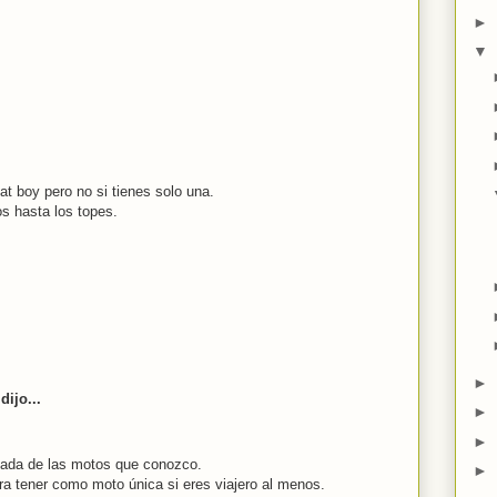
►
▼
t boy pero no si tienes solo una.
s hasta los topes.
►
dijo...
►
►
nada de las motos que conozco.
►
a tener como moto única si eres viajero al menos.