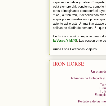
capaces de hablar y hablar. Compartir 
está siempre ahí, pendiente, como lo ha
otros e imaginando como será el tuyo 
Y así, al tran tran, ir describiendo a
al que pones maletas un topcase, que 
asiento así o asá. Un manillar alzado 
salidas de día/fin de semana. EL que t
En fin inicio aquí un espacio para tod
la Vespa Y M@S
.
Las posean o no pe
Arriba Esos Corazones Viajeros
IRON HORSE
Un bramido
Adviertes de tu llegada y
Tu p
Tu l
Tu f
Esculpi
Portadora de las me