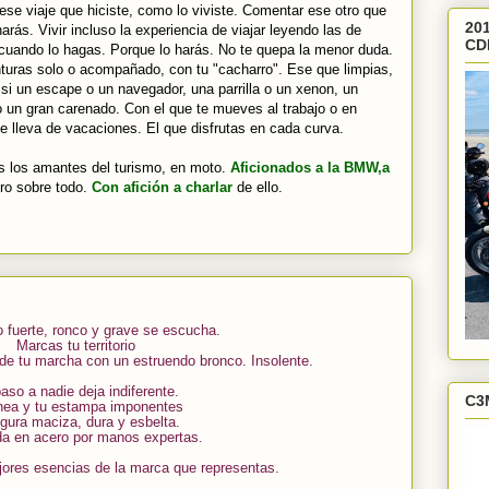
ese viaje que hiciste, como lo viviste. Comentar ese otro que
201
rás. Vivir incluso la experiencia de viajar leyendo las de
CD
cuando lo hagas. Porque lo harás. No te quepa la menor duda.
venturas solo o acompañado, con tu "cacharro". Ese que limpias,
si un escape o un navegador, una parrilla o un xenon, un
o un gran carenado. Con el que te mueves al trabajo o en
e lleva de vacaciones. El que disfrutas en cada curva.
os los amantes del turismo, en moto.
Aficionados a la BMW,a
ro sobre todo.
Con afición a charlar
de ello.
 fuerte, ronco y grave se escucha.
Marcas tu territorio
 de tu marcha con un estruendo bronco. Insolente.
aso a nadie deja indiferente.
C3
ínea y tu estampa imponentes
igura maciza, dura y esbelta.
da en acero por manos expertas.
jores esencias de la marca que representas.