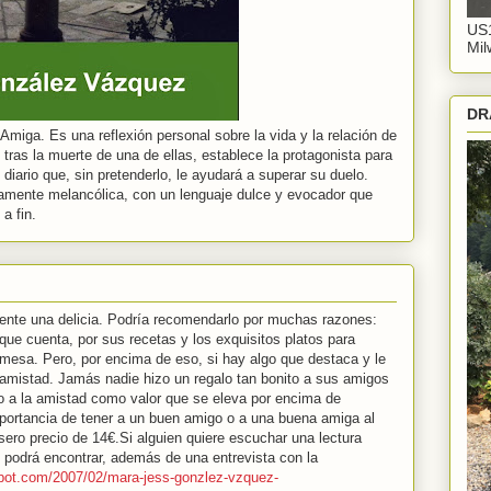
US1
Mil
DR
miga. Es una reflexión personal sobre la vida y la relación de
 tras la muerte de una de ellas, establece la protagonista para
iario que, sin pretenderlo, le ayudará a superar su duelo.
amente melancólica, con un lenguaje dulce y evocador que
 a fin.
nte una delicia. Podría recomendarlo por muchas razones:
 que cuenta, por sus recetas y los exquisitos platos para
 mesa. Pero, por encima de eso, si hay algo que destaca y le
a amistad. Jamás nadie hizo un regalo tan bonito a sus amigos
o a la amistad como valor que se eleva por encima de
mportancia de tener a un buen amigo o a una buena amiga al
ísero precio de 14€.Si alguien quiere escuchar una lectura
o podrá encontrar, además de una entrevista con la
ogspot.com/2007/02/mara-jess-gonzlez-vzquez-