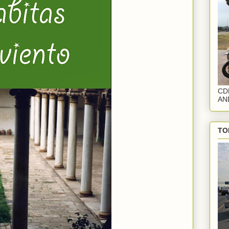
CD
AN
TO