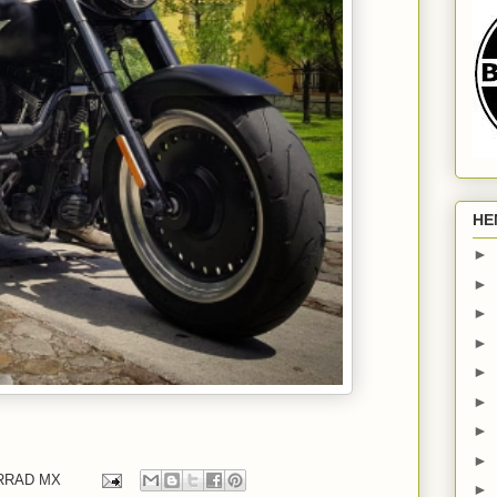
HE
►
►
►
►
►
►
►
►
ORRAD MX
►