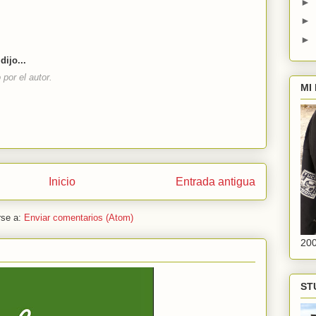
►
►
►
dijo...
por el autor.
MI
Inicio
Entrada antigua
rse a:
Enviar comentarios (Atom)
20
ST