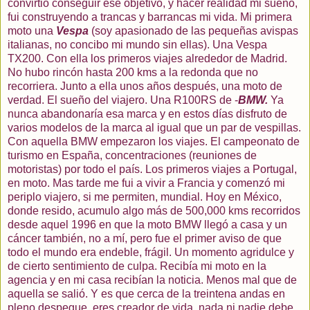
convirtió conseguir ese objetivo, y hacer realidad mi sueño,
fui construyendo a trancas y barrancas mi vida. Mi primera
moto una
Vespa
(soy apasionado de las pequeñas avispas
italianas, no concibo mi mundo sin ellas). Una Vespa
TX200. Con ella los primeros viajes alrededor de Madrid.
No hubo rincón hasta 200 kms a la redonda que no
recorriera. Junto a ella unos años después, una moto de
verdad. El sueño del viajero. Una R100RS de -
BMW.
Ya
nunca abandonaría esa marca y en estos días disfruto de
varios modelos de la marca al igual que un par de vespillas.
Con aquella BMW empezaron los viajes. El campeonato de
turismo en España, concentraciones (reuniones de
motoristas) por todo el país. Los primeros viajes a Portugal,
en moto. Mas tarde me fui a vivir a Francia y comenzó mi
periplo viajero, si me permiten, mundial. Hoy en México,
donde resido, acumulo algo más de 500,000 kms recorridos
desde aquel 1996 en que la moto BMW llegó a casa y un
cáncer también, no a mí, pero fue el primer aviso de que
todo el mundo era endeble, frágil. Un momento agridulce y
de cierto sentimiento de culpa. Recibía mi moto en la
agencia y en mi casa recibían la noticia. Menos mal que de
aquella se salió. Y es que cerca de la treintena andas en
pleno despegue, eres creador de vida, nada ni nadie debe