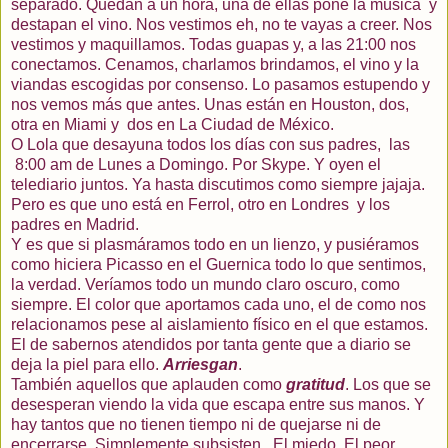
separado. Quedan a un hora, una de ellas pone la música
y
destapan el vino. Nos vestimos eh, no te
vayas
a creer. Nos
vestimos y maquillamos. Todas guapas y, a las 21:00 nos
conectamos. Cenamos, charlamos brindamos, el vino y la
viandas escogidas por consenso. Lo pasamos estupendo y
nos vemos más que antes. Unas están en Houston, dos,
otra en Miami y
dos en La Ciudad de México.
O Lola que desayuna todos los
días
con sus padres,
las
8:00 am de Lunes a Domingo. Por Skype. Y oyen el
telediario juntos. Ya hasta discutimos como siempre jajaja.
Pero es que uno está en Ferrol, otro en Londres
y los
padres en Madrid.
Y es que si
plasmáramos
todo en un lienzo, y pusiéramos
como hiciera Picasso en el Guernica todo lo que sentimos,
la verdad.
Veríamos
todo un mundo claro oscuro, como
siempre. El color que aportamos cada uno, el de como nos
relacionamos pese al aislamiento físico en el que estamos.
El de sabernos atendidos por tanta gente que a diario se
deja la piel para ello.
Arriesgan
.
También
aquellos que aplauden como
gratitud
. Los que se
desesperan viendo la vida que escapa entre sus manos. Y
hay tantos que no tienen tiempo ni de quejarse ni de
encerrarse. Simplemente subsisten.
El miedo. El peor