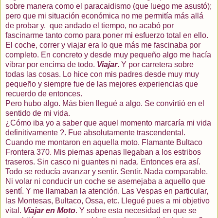
sobre manera como el paracaidismo (que luego me asustó);
pero que mi situación económica no me permitía más allá
de probar y, que andado el tiempo, no acabó por
fascinarme tanto como para poner mi esfuerzo total en ello.
El coche, correr y viajar era lo que más me fascinaba por
completo. En concreto y desde muy pequeño algo me hacía
vibrar por encima de todo.
Viajar
. Y por carretera sobre
todas las cosas. Lo hice con mis padres desde muy muy
pequeño y siempre fue de las mejores experiencias que
recuerdo de entonces.
Pero hubo algo. Más bien llegué a algo. Se convirtió en el
sentido de mi vida.
¿Cómo iba yo a saber que aquel momento marcaría mi vida
definitivamente ?. Fue absolutamente trascendental.
Cuando me montaron en aquella moto. Flamante Bultaco
Frontera 370. Mis piernas apenas llegaban a los estribos
traseros. Sin casco ni guantes ni nada. Entonces era así.
Todo se reducía avanzar y sentir. Sentir. Nada comparable.
Ni volar ni conducir un coche se asemejaba a aquello que
sentí. Y me llamaban la atención. Las Vespas en particular,
las Montesas, Bultaco, Ossa, etc. Llegué pues a mi objetivo
vital.
Viajar en Moto
. Y sobre esta necesidad en que se