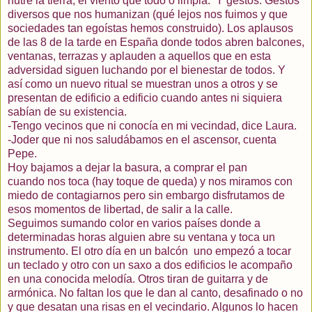
nutre la tierra, el viento que todo o limpia.
Y gestos. Gestos
diversos que nos humanizan (qué lejos nos fuimos y que
sociedades tan
egoístas
hemos construido). Los aplausos
de las 8 de la tarde en España donde todos abren balcones,
ventanas, terrazas y aplauden a aquellos que en esta
adversidad siguen luchando por el bienestar de todos. Y
así
como un nuevo ritual se muestran unos a otros y se
presentan de edificio a edificio cuando antes ni siquiera
sabían de su existencia.
-Tengo vecinos que ni conocía en mi vecindad, dice Laura.
-Joder que ni nos saludábamos en el ascensor, cuenta
Pepe.
Hoy bajamos a dejar la basura, a comprar el pan
cuando
nos toca (hay toque de queda) y nos miramos con
miedo de contagiarnos pero sin embargo
disfrutamos
de
esos momentos de libertad, de salir a la calle.
Seguimos sumando color en varios
países
donde a
determinadas horas alguien abre su ventana y toca un
instrumento
. El otro día en un balcón
uno empezó a tocar
un
teclado
y otro con un saxo a dos edificios le acompaño
en una conocida
melodía
. Otros tiran de guitarra y de
armónica. No faltan los que le dan al canto, desafinado o no
y que desatan una risas en el vecindario. Algunos lo hacen