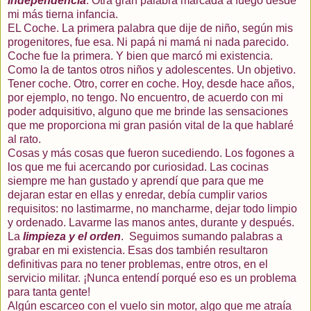
Independencia
. Otra gran palabra marcada a fuego desde
mi más tierna infancia.
EL Coche. La primera palabra que dije de niño, según mis
progenitores, fue esa. Ni papá ni mamá ni nada parecido.
Coche fue la primera. Y bien que marcó mi existencia.
Como la de tantos otros niños y adolescentes. Un objetivo.
Tener coche. Otro, correr en coche. Hoy, desde hace años,
por ejemplo, no tengo. No encuentro, de acuerdo con mi
poder adquisitivo, alguno que me brinde las sensaciones
que me proporciona mi gran pasión vital de la que hablaré
al rato.
Cosas y más cosas que fueron sucediendo. Los fogones a
los que me fui acercando por curiosidad. Las cocinas
siempre me han gustado y aprendí que para que me
dejaran estar en ellas y enredar, debía cumplir varios
requisitos: no lastimarme, no mancharme, dejar todo limpio
y ordenado. Lavarme las manos antes, durante y después.
La
limpieza y el orden
.
Seguimos sumando palabras a
grabar en mi existencia. Esas dos también resultaron
definitivas para no tener problemas, entre otros, en el
servicio militar. ¡Nunca entendí porqué eso es un problema
para tanta gente!
Algún escarceo con el vuelo sin motor, algo que me atraía