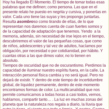
Hoy ha llegado El Momento. El tiempo de tomar todas esas
palabras que me definen; como persona. Las que en el
presente relato he puesto en negrita y cursiva, y ponerlas en
valor. Cada uno tiene las suyas y les propongo juntarlas.
Resulta
asombro
so como tirando de ellas, de lo que
representan nos daremos cuenta de cuan fuertes somos y
de la capacidad de adaptación que tenemos. Yendo
a la
memoria, además, sin necesidad de irse lejos en el tiempo,
descubriremos el valor de las pequeñas cosas, que como
de niños, adolescentes y tal vez de adultos, hacíamos por
obligación, por necesidad o por
cotidianidad
, por hábito. Y
cuantas otras a las que dimos valor, no lo tienen en
absoluto.
Tiempos de oscuridad que no de oscurantismo. Perdimos la
capacidad de iluminar nuestro
espíritu
fuera, en la calle. La
interacción personal física cambia y no será igual. Pero no
dejará de existir. Y dentro de este tiempo de incertidumbre
global, de liquidez permanente, dentro de este momento
encontramos formas de color. La multicanalidad que nos
permite comunicarnos a todas horas a casi todos, vernos,
hablarnos, compartir tanto… . La luz en muchas zonas del
planeta que la naturaleza nos regala a diario, la lluvia que