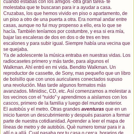
cuando estabas con los amigos -otra gran tarea- te
molestaba que te buscaran para ir a ayudar a casa.
Cruzabas, los que hemos vivido en piso o apartamento, de
un piso a otro de una puerta a otra. Era normal andar entre
casas, aunque no fui muy propenso a ello, era lo que se
hacía. También teníamos por costumbre, y esa si era mía,
bajar las escaleras de dos en dos o de tres en tres
escalones y para subir igual. Siempre había una vecina que
se quejaba.
Ya de adolescente la música entraba en nuestras vidas. Los
radiocasetes primero y más tarde, para algunos el
Walkman. Ahí entró en mi vida. Bendito Walkman. Un
reproductor de cassette, de Sony, mas pequeño que un libro
de bolsillo que con unos auriculares conectados supuso
una revolución. Mas tarde algunos formatos más
avanzados. Minidisc, CD, etc. Así comenzamos a molestar a
los vecinos con el “ruido” y aprendimos a aislarnos con los
cascos
, primero de la familia y luego del mundo exterior.
El autobús y el metro. Otras grandes
aventuras
que en un
inicio fueron un descubrimiento y después pasaron a formar
parte de nuestra
cotidianidad
. Aprender a leer el mapa de
líneas de metro y de autobús. Què numero tomar para ir a
allí o a allá. Cual pasaba por tu casa o cerca, horarios de