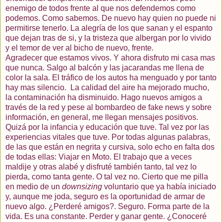
enemigo de todos frente al que nos defendemos como
podemos. Como sabemos. De nuevo hay quien no puede ni
permitirse tenerlo. La
alegría
de los que sanan y el espanto
que dejan tras de si, y la tristeza que albergan por lo vivido
y el temor de ver al bicho de nuevo, frente.
Agradecer
que estamos vivos. Y ahora disfruto mi casa mas
que nunca. Salgo al balcón y las jacarandas me llena de
color la sala. El tráfico de los autos ha menguado y por tanto
hay mas silencio.
La calidad del aire ha mejorado mucho,
la contaminación ha disminuido. Hago nuevos amigos a
través de la red y pese al bombardeo de fake news y sobre
información, en general, me llegan mensajes positivos.
Quizá
por la infancia y educación que tuve. Tal vez por las
experiencias vitales que tuve. Por todas algunas palabras,
de las que están en negrita y cursiva, solo echo en falta dos
de todas ellas: Viajar en Moto. El trabajo que a veces
maldije y otras alabé y disfruté también tanto, tal vez lo
pierda, como tanta gente. O tal vez no. Cierto que me pilla
en medio de un
downsizing
voluntario que ya había iniciado
y, aunque me joda, seguro es la oportunidad de armar de
nuevo algo. ¿Perderé amigos?. Seguro. Forma parte de la
vida. Es una constante. Perder y ganar gente. ¿Conoceré