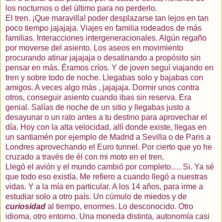
los nocturnos o del último para no perderlo.
El tren. ¡Que maravilla! poder desplazarse tan lejos en tan
poco tiempo jajajaja. Viajes en familia rodeados de más
familias. Interacciones intergeneracionales. Algún regaño
por moverse del asiento. Los aseos en movimiento
procurando atinar jajajaja o desatinando a propósito sin
pensar en más. Éramos críos. Y de joven seguì viajando en
tren y sobre todo de noche. Llegabas solo y bajabas con
amigos. A veces algo màs , jajajaja. Dormir unos contra
otros, conseguir asiento cuando ibas sin reserva. Era
genial. Salías de noche de un sitio y llegabas justo a
desayunar o un rato antes a tu destino para aprovechar el
día. Hoy con la alta velocidad, allì donde existe, llegas en
un santiamén por ejemplo de Madrid a Sevilla o de Paris a
Londres aprovechando el Euro tunnel. Por cierto que yo he
cruzado a través de él con mi moto en el tren.
Llegó el avión y el mundo cambió por completo…. Si. Ya sé
que todo eso existía. Me refiero a cuando llegó a nuestras
vidas. Y a la mía en particular. A los 14 años, para irme a
estudiar solo a otro país. Un cúmulo de miedos y de
curiosidad
al tiempo, enormes. Lo desconocido. Otro
idioma, otro entorno. Una moneda distinta, autonomía casi