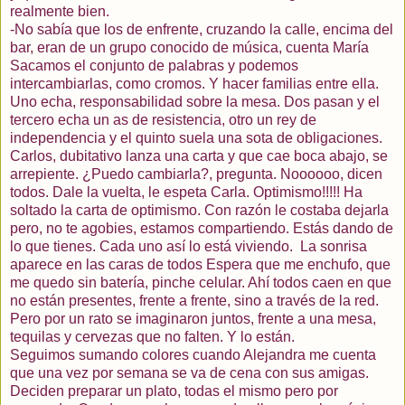
realmente bien.
-No sabía que los de enfrente,
cruzando
la calle, encima del
bar, eran de un grupo conocido de música, cuenta María
Sacamos el conjunto de palabras y podemos
intercambiarlas, como cromos. Y hacer familias entre ella.
Uno echa, responsabilidad sobre la mesa. Dos pasan y el
tercero echa un as de resistencia, otro un rey de
independencia y el quinto suela una sota de obligaciones.
Carlos, dubitativo lanza una carta y que cae boca abajo, se
arrepiente. ¿Puedo cambiarla?, pregunta. Noooooo, dicen
todos. Dale la vuelta, le espeta Carla. Optimismo!!!!! Ha
soltado la carta de optimismo. Con
razón
le costaba dejarla
pero, no te agobies, estamos compartiendo. Estás dando de
lo que tienes. Cada uno así lo está viviendo.
La sonrisa
aparece en las caras de todos Espera que me enchufo, que
me quedo sin
batería
, pinche celular. Ahí todos caen en que
no están presentes, frente a frente, sino a través de la red.
Pero por un rato se imaginaron juntos, frente a una mesa,
tequilas y cervezas que no falten. Y lo están.
Seguimos sumando colores cuando Alejandra me cuenta
que una vez por semana se va de cena con sus amigas.
Deciden preparar un plato, todas el mismo pero por