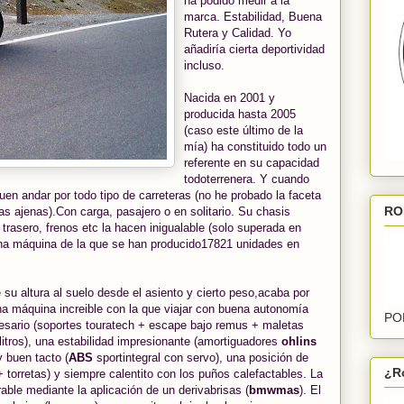
ha podido medir a la
marca. Estabilidad, Buena
Rutera y Calidad. Yo
añadiría cierta deportividad
incluso.
Nacida en 2001 y
producida hasta 2005
(caso este último de la
mía) ha constituido todo un
referente en su capacidad
todoterrenera. Y cuando
uen andar por todo tipo de carreteras (no he probado la faceta
RO
s ajenas).Con carga, pasajero o en solitario. Su chasis
y trasero, frenos etc la hacen inigualable (solo superada en
na máquina de la que se han producido17821 unidades en
su altura al suelo desde el asiento y cierto peso,acaba por
Una máquina increible con la que viajar con buena autonomía
PO
ecesario (soportes touratech + escape bajo remus + maletas
litros), una estabilidad impresionante (amortiguadores
ohlins
 buen tacto (
ABS
sportintegral con servo), una posición de
¿R
torretas) y siempre calentito con los puños calefactables. La
rable mediante la aplicación de un derivabrisas (
bmwmas
). El