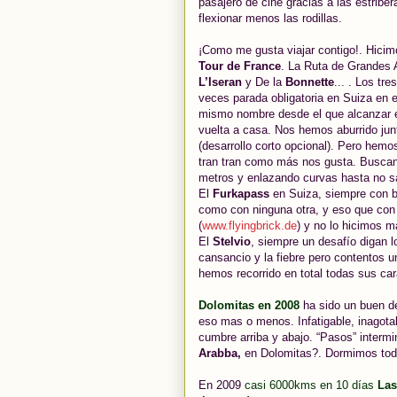
pasajero de cine gracias a las estribe
flexionar menos las rodillas.
¡Como me gusta viajar contigo!. Hicim
Tour de France
. La Ruta de Grandes 
L’Iseran
y De la
Bonnette
... . Los tr
veces parada obligatoria en Suiza en 
mismo nombre desde el que alcanzar 
vuelta a casa. Nos hemos aburrido ju
(desarrollo corto opcional). Pero hemo
tran tran como más nos gusta. Busca
metros y enlazando curvas hasta no sa
El
Furkapass
en Suiza, siempre con bu
como con ninguna otra, y eso que con
(
www.flyingbrick.de
) y no lo hicimos m
El
Stelvio
, siempre un desafío digan l
cansancio y la fiebre pero contentos 
hemos recorrido en total todas sus ca
Dolomitas en 2008
ha sido un buen d
eso mas o menos. Infatigable, inagota
cumbre arriba y abajo. “Pasos” intermi
Arabba,
en Dolomitas?. Dormimos toda
En 2009
casi
6000kms en 10 días
Las