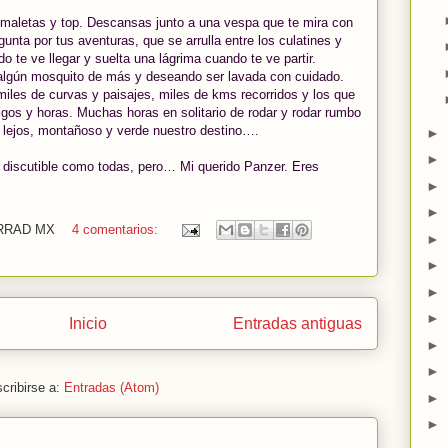
s maletas y top. Descansas junto a una vespa que te mira con
gunta por tus aventuras, que se arrulla entre los culatines y
o te ve llegar y suelta una lágrima cuando te ve partir.
 algún mosquito de más y deseando ser lavada con cuidado.
miles de curvas y paisajes, miles de kms recorridos y los que
os y horas. Muchas horas en solitario de rodar y rodar rumbo
a lejos, montañoso y verde nuestro destino….
►
►
discutible como todas, pero… Mi querido Panzer. Eres
►
►
ORRAD MX
4 comentarios:
►
►
►
►
Inicio
Entradas antiguas
►
►
cribirse a:
Entradas (Atom)
►
►