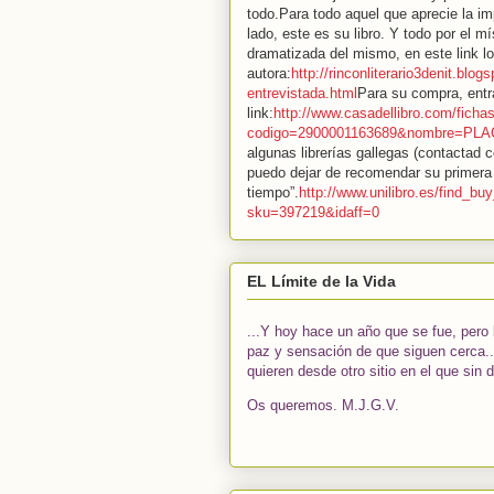
todo.Para todo aquel que aprecie la i
lado, este es su libro. Y todo por el m
dramatizada del mismo, en este link l
autora:
http://rinconliterario3denit.bl
entrevistada.html
Para su compra, entra
link:
http://www.casadellibro.com/ficha
codigo=2900001163689&nombre=
algunas librerías gallegas (contactad
puedo dejar de recomendar su primera 
tiempo”.
http://www.unilibro.es/find_bu
sku=397219&idaff=0
EL Límite de la Vida
...Y hoy hace un año que se fue, pero
paz y sensación de que siguen cerca..
quieren desde otro sitio en el que sin
Os queremos. M.J.G.V.