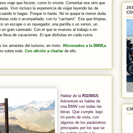
ese viaje que hiciste, como lo viviste. Comentar ese otro que
201
rás. Vivir incluso la experiencia de viajar leyendo las de
CD
cuando lo hagas. Porque lo harás. No te quepa la menor duda.
venturas solo o acompañado, con tu "cacharro". Ese que limpias,
si un escape o un navegador, una parrilla o un xenon, un
o un gran carenado. Con el que te mueves al trabajo o en
e lleva de vacaciones. El que disfrutas en cada curva.
os los amantes del turismo, en moto.
Aficionados a la BMW,a
ro sobre todo.
Con afición a charlar
de ello.
Hablar de la
R1150GS
Adventure es hablar de
una BMW con todas las
C3
letras. Que cumple, bajo
mi punto de vista, con
algunos de los parámetros
principales por los que se