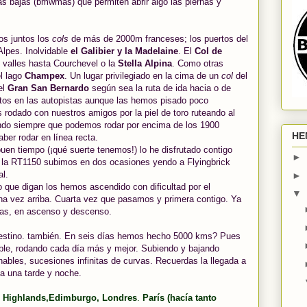
ras bajas (bmwmas) que permiten abrir algo las piernas y
os juntos los
cols
de más de 2000m franceses; los puertos del
Alpes. Inolvidable
el Galibier y la Madelaine
. El
Col de
es valles hasta Courchevel o la
Stella Alpina
. Como otras
el lago
Champex
. Un lugar privilegiado en la cima de un
col
del
el
Gran San Bernardo
según sea la ruta de ida hacia o de
ntos en las autopistas aunque las hemos pisado poco
s rodado con nuestros amigos por la piel de toro ruteando al
ndo siempre que podemos rodar por encima de los 1900
HE
ber rodar en línea recta.
en tiempo (¡qué suerte tenemos!) lo he disfrutado contigo
►
 la RT1150 subimos en dos ocasiones yendo a Flyingbrick
al.
►
o que digan los hemos ascendido con dificultad por el
▼
una vez arriba. Cuarta vez que pasamos y primera contigo. Ya
ras, en ascenso y descenso.
estino. también. En seis días hemos hecho 5000 kms? Pues
ble, rodando cada día más y mejor. Subiendo y bajando
nables, sucesiones infinitas de curvas. Recuerdas la llegada a
 una tarde y noche.
 Highlands,
Edimburgo, Londres
.
París (hacía tanto