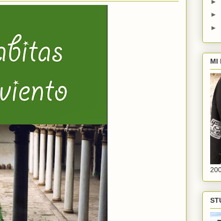
►
►
►
MI
20
ST