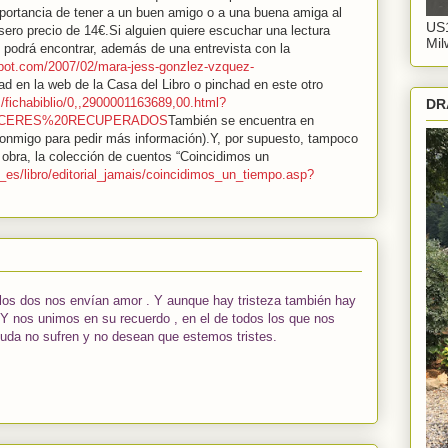
mportancia de tener a un buen amigo o a una buena amiga al
US1
ísero precio de 14€.Si alguien quiere escuchar una lectura
Mil
o podrá encontrar, además de una entrevista con la
ogspot.com/2007/02/mara-jess-gonzlez-vzquez-
d en la web de la Casa del Libro o pinchad en este otro
s/fichabiblio/0,,2900001163689,00.html?
DR
PLACERES%20RECUPERADOS
También se encuentra en
 conmigo para pedir más información).Y, por supuesto, tampoco
obra, la colección de cuentos “Coincidimos un
y_es/libro/editorial_jamais/coincidimos_un_tiempo.asp?
 los dos nos envían amor . Y aunque hay tristeza también hay
Y nos unimos en su recuerdo , en el de todos los que nos
 duda no sufren y no desean que estemos tristes.