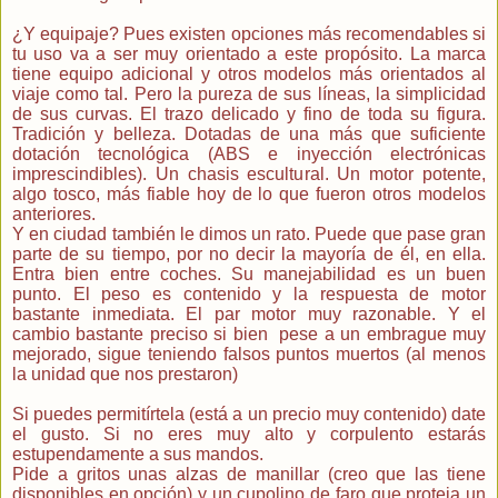
¿Y equipaje? Pues existen opciones más recomendables si
tu uso va a ser muy orientado a este propósito. La marca
tiene equipo adicional y otros modelos más orientados al
viaje como tal. Pero la pureza de sus líneas, la simplicidad
de sus curvas. El trazo delicado y fino de toda su figura.
Tradición y belleza. Dotadas de una más que suficiente
dotación tecnológica (ABS e inyección electrónicas
imprescindibles). Un chasis escultural. Un motor potente,
algo tosco, más fiable hoy de lo que fueron otros modelos
anteriores.
Y en ciudad también le dimos un rato. Puede que pase gran
parte de su tiempo, por no decir la mayoría de él, en ella.
Entra bien entre coches. Su manejabilidad es un buen
punto. El peso es contenido y la respuesta de motor
bastante inmediata. El par motor muy razonable. Y el
cambio bastante preciso si bien pese a un embrague muy
mejorado, sigue teniendo falsos puntos muertos (al menos
la unidad que nos prestaron)
Si puedes permitírtela (está a un precio muy contenido) date
el gusto. Si no eres muy alto y corpulento estarás
estupendamente a sus mandos.
Pide a gritos unas alzas de manillar (creo que las tiene
disponibles en opción) y un cupolino de faro que proteja un