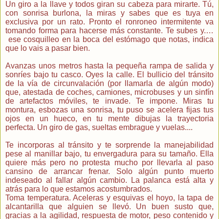
Un giro a la llave y todos giran su cabeza para mirarte. Tú,
con sonrisa burlona, la miras y sabes que es tuya en
exclusiva por un rato. Pronto el ronroneo intermitente va
tomando forma para hacerse más constante. Te subes y.…
ese cosquilleo en la boca del estómago que notas, indica
que lo vais a pasar bien.
Avanzas unos metros hasta la pequeña rampa de salida y
sonríes bajo tu casco. Oyes la calle. El bullicio del tránsito
de la vía de circunvalación (por llamarla de algún modo)
que, atestada de coches, camiones, microbuses y un sinfín
de artefactos móviles, te invade. Te impone. Miras tu
montura, esbozas una sonrisa, tu puso se acelera fijas tus
ojos en un hueco, en tu mente dibujas la trayectoria
perfecta. Un giro de gas, sueltas embrague y vuelas....
Te incorporas al tránsito y te sorprende la manejabilidad
pese al manillar bajo, tu envergadura para su tamaño. Ella
quiere más pero no protesta mucho por llevarla al paso
cansino de arrancar frenar. Solo algún punto muerto
indeseado al fallar algún cambio. La palanca está alta y
atrás para lo que estamos acostumbrados.
Toma temperatura. Aceleras y esquivas el hoyo, la tapa de
alcantarilla que alguien se llevó. Un buen susto que,
gracias a la agilidad, respuesta de motor, peso contenido y