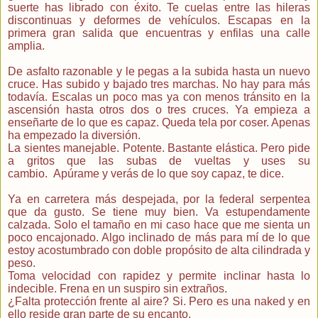
suerte has librado con éxito. Te cuelas entre las hileras
discontinuas y deformes de vehículos. Escapas en la
primera gran salida que encuentras y enfilas una calle
amplia.
De asfalto razonable y le pegas a la subida hasta un nuevo
cruce. Has subido y bajado tres marchas. No hay para más
todavía. Escalas un poco mas ya con menos tránsito en la
ascensión hasta otros dos o tres cruces. Ya empieza a
enseñarte de lo que es capaz. Queda tela por coser. Apenas
ha empezado la diversión.
La sientes manejable. Potente. Bastante elástica. Pero pide
a gritos que las subas de vueltas y uses su
cambio. Apúrame y verás de lo que soy capaz, te dice.
Ya en carretera más despejada, por la federal serpentea
que da gusto. Se tiene muy bien. Va estupendamente
calzada. Solo el tamaño en mi caso hace que me sienta un
poco encajonado. Algo inclinado de más para mí de lo que
estoy acostumbrado con doble propósito de alta cilindrada y
peso.
Toma velocidad con rapidez y permite inclinar hasta lo
indecible. Frena en un suspiro sin extraños.
¿Falta protección frente al aire? Si. Pero es una naked y en
ello reside gran parte de su encanto.