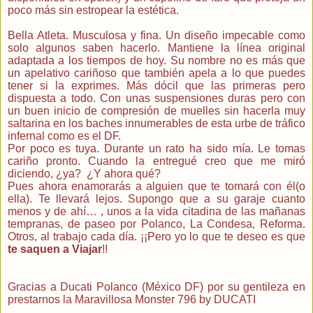
poco más sin estropear la estética.
Bella Atleta. Musculosa y fina. Un diseño impecable como
solo algunos saben hacerlo. Mantiene la línea original
adaptada a los tiempos de hoy. Su nombre no es más que
un apelativo cariñoso que también apela a lo que puedes
tener si la exprimes. Más dócil que las primeras pero
dispuesta a todo. Con unas suspensiones duras pero con
un buen inicio de compresión de muelles sin hacerla muy
saltarina en los baches innumerables de esta urbe de tráfico
infernal como es el DF.
Por poco es tuya. Durante un rato ha sido mía. Le tomas
cariño pronto. Cuando la entregué creo que me miró
diciendo, ¿ya? ¿Y ahora qué?
Pues ahora enamorarás a alguien que te tomará con él(o
ella). Te llevará lejos. Supongo que a su garaje cuanto
menos y de ahí… , unos a la vida citadina de las mañanas
tempranas, de paseo por Polanco, La Condesa, Reforma.
Otros, al trabajo cada día. ¡¡Pero yo lo que te deseo es que
te saquen a Viajar
!!
Gracias a Ducati Polanco (México DF) por su gentileza en
prestarnos la Maravillosa Monster 796 by DUCATI